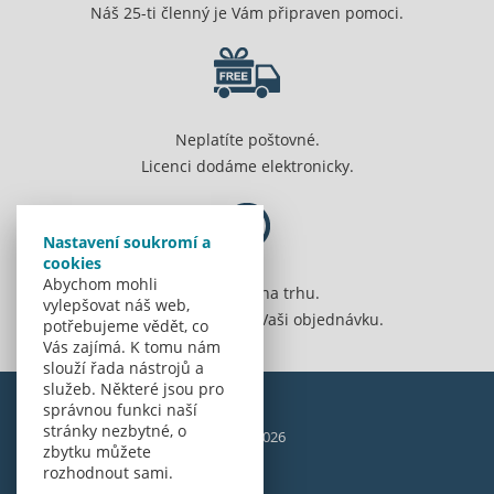
Náš 25-ti členný je Vám připraven pomoci.
Neplatíte poštovné.
Licenci dodáme elektronicky.
Nastavení soukromí a
cookies
Abychom mohli
Jsme 20 let na trhu.
vylepšovat náš web,
Spolehlivě vyřídíme Vaši objednávku.
potřebujeme vědět, co
Vás zajímá. K tomu nám
slouží řada nástrojů a
služeb. Některé jsou pro
správnou funkci naší
stránky nezbytné, o
© Amenit Software Solutions, 1998 - 2026
zbytku můžete
Powered by
nopCommerce
rozhodnout sami.