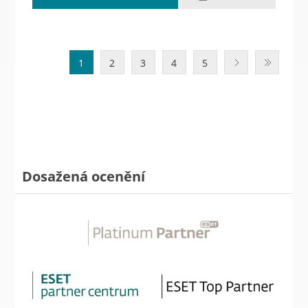
1
2
3
4
5
Dosažená ocenění