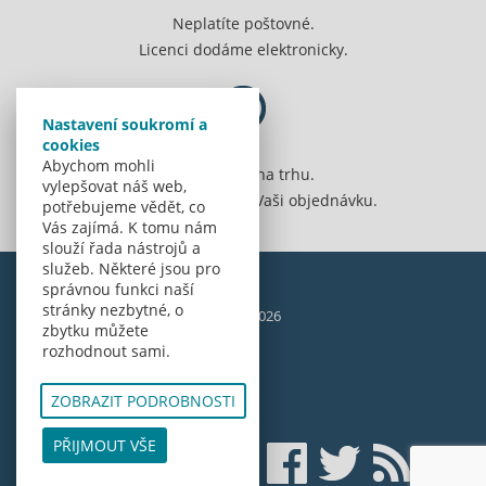
Neplatíte poštovné.
Licenci dodáme elektronicky.
Nastavení soukromí a
cookies
Abychom mohli
Jsme 20 let na trhu.
vylepšovat náš web,
Spolehlivě vyřídíme Vaši objednávku.
potřebujeme vědět, co
Vás zajímá. K tomu nám
slouží řada nástrojů a
služeb. Některé jsou pro
správnou funkci naší
stránky nezbytné, o
© Amenit Software Solutions, 1998 - 2026
zbytku můžete
Powered by
nopCommerce
rozhodnout sami.
ZOBRAZIT PODROBNOSTI
PŘIJMOUT VŠE