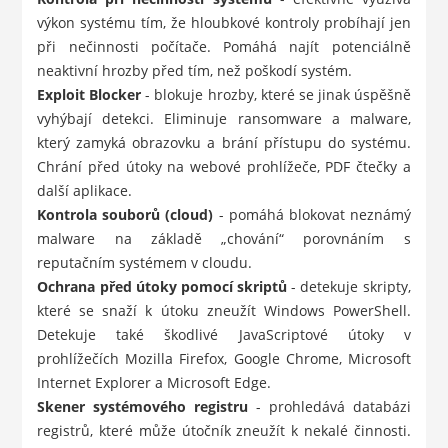
výkon systému tím, že hloubkové kontroly probíhají jen
při nečinnosti počítače. Pomáhá najít potenciálně
neaktivní hrozby před tím, než poškodí systém.
Exploit Blocker
- blokuje hrozby, které se jinak úspěšně
vyhýbají detekci. Eliminuje ransomware a malware,
který zamyká obrazovku a brání přístupu do systému.
Chrání před útoky na webové prohlížeče, PDF čtečky a
další aplikace.
Kontrola souborů (cloud)
- pomáhá blokovat neznámý
malware na základě „chování“ porovnáním s
reputačním systémem v cloudu.
Ochrana před útoky pomocí skriptů
- detekuje skripty,
které se snaží k útoku zneužít Windows PowerShell.
Detekuje také škodlivé JavaScriptové útoky v
prohlížečích Mozilla Firefox, Google Chrome, Microsoft
Internet Explorer a Microsoft Edge.
Skener systémového registru
- prohledává databázi
registrů, které může útočník zneužít k nekalé činnosti.