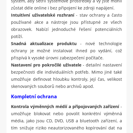
systém, aby šetřil systémové prostředky a vy jste mohli
zůstat déle online i bez připojení ke zdroji napájení.
Intuitivní uživatelské rozhraní
- stav ochrany a často
používané akce a nástroje jsou přístupné ze všech
obrazovek. Nabízí jednoduché řešení potenciálních
potíží.
Snadná aktualizace produktu
- nové technologie
ochrany je možné instalovat ihned po vydání, což
přispívá k vysoké úrovni zabezpečení počítače.
Nastavení pro pokročilé uživatele
- detailní nastavení
bezpečnosti dle individuálních potřeb. Mimo jiné také
umožňuje definovat hloubku kontroly, její čas, velikost
skenovaných souborů nebo archivů apod.
Kompletní ochrana
Kontrola výměnných médií a připojovaných zařízení
-
umožňuje blokovat nebo povolit konkrétní výměnná
média, jako jsou CD, DVD, USB a bluetooth zařízení, a
tím snižuje riziko neautorizovaného kopírování dat na