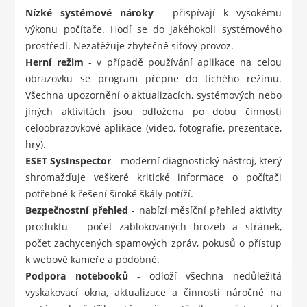
Nízké systémové nároky
- přispívají k vysokému
výkonu počítače. Hodí se do jakéhokoli systémového
prostředí. Nezatěžuje zbytečně síťový provoz.
Herní režim
- v případě používání aplikace na celou
obrazovku se program přepne do tichého režimu.
Všechna upozornění o aktualizacích, systémových nebo
jiných aktivitách jsou odložena po dobu činnosti
celoobrazovkové aplikace (video, fotografie, prezentace,
hry).
ESET SysInspector
- moderní diagnostický nástroj, který
shromažďuje veškeré kritické informace o počítači
potřebné k řešení široké škály potíží.
Bezpečnostní přehled
- nabízí měsíční přehled aktivity
produktu – počet zablokovaných hrozeb a stránek,
počet zachycených spamových zpráv, pokusů o přístup
k webové kameře a podobně.
Podpora notebooků
- odloží všechna nedůležitá
vyskakovací okna, aktualizace a činnosti náročné na