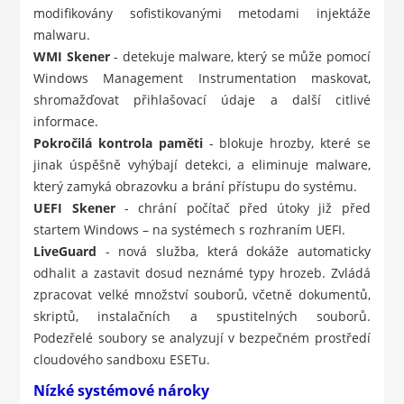
modifikovány sofistikovanými metodami injektáže
malwaru.
WMI Skener
- detekuje malware, který se může pomocí
Windows Management Instrumentation maskovat,
shromažďovat přihlašovací údaje a další citlivé
informace.
Pokročilá kontrola paměti
- blokuje hrozby, které se
jinak úspěšně vyhýbají detekci, a eliminuje malware,
který zamyká obrazovku a brání přístupu do systému.
UEFI Skener
- chrání počítač před útoky již před
startem Windows – na systémech s rozhraním UEFI.
LiveGuard
- nová služba, která dokáže automaticky
odhalit a zastavit dosud neznámé typy hrozeb. Zvládá
zpracovat velké množství souborů, včetně dokumentů,
skriptů, instalačních a spustitelných souborů.
Podezřelé soubory se analyzují v bezpečném prostředí
cloudového sandboxu ESETu.
Nízké systémové nároky