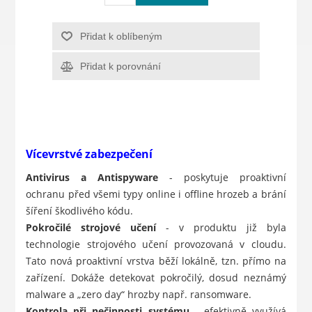
Přidat k oblíbeným
Přidat k porovnání
Vícevrstvé zabezpečení
Antivirus a Antispyware
- poskytuje proaktivní
ochranu před všemi typy online i offline hrozeb a brání
šíření škodlivého kódu.
Pokročilé strojové učení
- v produktu již byla
technologie strojového učení provozovaná v cloudu.
Tato nová proaktivní vrstva běží lokálně, tzn. přímo na
zařízení. Dokáže detekovat pokročilý, dosud neznámý
malware a „zero day“ hrozby např. ransomware.
Kontrola při nečinnosti systému
- efektivně využívá