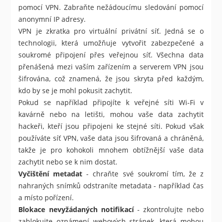
pomocí VPN. Zabraňte nežádoucímu sledování pomocí
anonymní IP adresy.
VPN je zkratka pro virtuální privátní síť. Jedná se o
technologii, která umožňuje vytvořit zabezpečené a
soukromé připojení přes veřejnou síť. Všechna data
přenášená mezi vaším zařízením a serverem VPN jsou
šifrována, což znamená, že jsou skryta před každým,
kdo by se je mohl pokusit zachytit.
Pokud se například připojíte k veřejné síti Wi-Fi v
kavárně nebo na letišti, mohou vaše data zachytit
hackeři, kteří jsou připojeni ke stejné síti. Pokud však
používáte síť VPN, vaše data jsou šifrovaná a chráněná,
takže je pro kohokoli mnohem obtížnější vaše data
zachytit nebo se k nim dostat.
Vyčištění metadat
- chraňte své soukromí tím, že z
nahraných snímků odstraníte metadata - například čas
a místo pořízení.
Blokace nevyžádaných notifikací
- zkontrolujte nebo
zablokujte oznámení webových stránek, která mohou