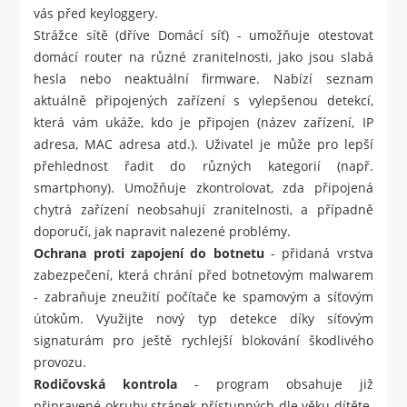
vás před keyloggery.
Strážce sítě (dříve Domácí síť) - umožňuje otestovat
domácí router na různé zranitelnosti, jako jsou slabá
hesla nebo neaktuální firmware. Nabízí seznam
aktuálně připojených zařízení s vylepšenou detekcí,
která vám ukáže, kdo je připojen (název zařízení, IP
adresa, MAC adresa atd.). Uživatel je může pro lepší
přehlednost řadit do různých kategorií (např.
smartphony). Umožňuje zkontrolovat, zda připojená
chytrá zařízení neobsahují zranitelnosti, a případně
doporučí, jak napravit nalezené problémy.
Ochrana proti zapojení do botnetu
- přidaná vrstva
zabezpečení, která chrání před botnetovým malwarem
- zabraňuje zneužití počítače ke spamovým a síťovým
útokům. Využijte nový typ detekce díky síťovým
signaturám pro ještě rychlejší blokování škodlivého
provozu.
Rodičovská kontrola
- program obsahuje již
připravené okruhy stránek přístupných dle věku dítěte.