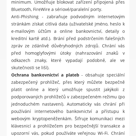
minimum. Umožňuje blokovat zařízení připojená přes
Bluetooth, FireWire a sériové/paralelní porty.
Anti-Phishing - zabraňuje podvodným internetovým
stránkám získat citlivá data (uživatelské jméno, heslo k
e-mailovým účtům a online bankovnictví, detaily o
kreditní kartě atd.). Brání před podstrčením falešných
zpráv ze zdánlivě důvěryhodných zdrojů. Chrání vás
před homoglyfovými útoky (nahrazování znaků v
odkazech znaky, které vypadají podobně, ale ve
skutečnosti se liší).
Ochrana bankovnictví a plateb
- obsahuje speciální
zabezpečený prohlížeč, přes který můžete bezpečně
platit online a který umožňuje spustit jakýkoli z
podporovaných prohlížečů v zabezpečeném režimu (po
jednoduchém nastavení). Automaticky vás chrání při
používání internetového bankovnictví a přístupu k
webovým kryptopeněženkám. Šifruje komunikaci mezi
klávesnicí a prohlížečem pro bezpečnější transakce a
upozorní vás, pokud používáte veřejnou Wi-Fi. Chrání