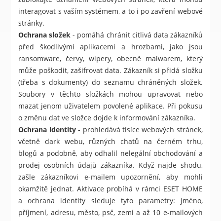
interagovat s vaším systémem, a to i po zavření webové
stránky.
Ochrana složek
- pomáhá chránit citlivá data zákazníků
před škodlivými aplikacemi a hrozbami, jako jsou
ransomware, červy, wipery, obecně malwarem, který
může poškodit, zašifrovat data. Zákazník si přidá složku
(třeba s dokumenty) do seznamu chráněných složek.
Soubory v těchto složkách mohou upravovat nebo
mazat jenom uživatelem povolené aplikace. Při pokusu
o změnu dat ve složce dojde k informování zákazníka.
Ochrana identity
- prohledává tisíce webových stránek,
včetně dark webu, různých chatů na černém trhu,
blogů a podobně, aby odhalil nelegální obchodování a
prodej osobních údajů zákazníka. Když najde shodu,
zašle zákazníkovi e-mailem upozornění, aby mohli
okamžitě jednat. Aktivace probíhá v rámci ESET HOME
a ochrana identity sleduje tyto parametry: jméno,
příjmení, adresu, město, psč, zemi a až 10 e-mailových