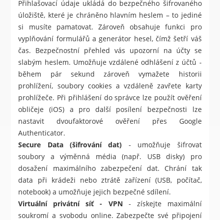
Přihlašovací údaje ukládá do bezpečného šifrovaného
úložiště, které je chráněno hlavním heslem – to jediné
si musíte pamatovat. Zároveň obsahuje funkci pro
vyplňování formulářů a generátor hesel, čímž šetří váš
čas. Bezpečnostní přehled vás upozorní na účty se
slabým heslem. Umožňuje vzdálené odhlášení z účtů -
během pár sekund zároveň vymažete historii
prohlížení, soubory cookies a vzdáleně zavřete karty
prohlížeče. Při přihlášení do správce lze použít ověření
obličeje (iOS) a pro další posílení bezpečnosti lze
nastavit dvoufaktorové ověření přes Google
Authenticator.
Secure Data (šifrování dat)
- umožňuje šifrovat
soubory a výměnná média (např. USB disky) pro
dosažení maximálního zabezpečení dat. Chrání tak
data při krádeži nebo ztrátě zařízení (USB, počítač,
notebook) a umožňuje jejich bezpečné sdílení.
Virtuální privátní síť - VPN
- získejte maximální
soukromí a svobodu online. Zabezpečte své připojení