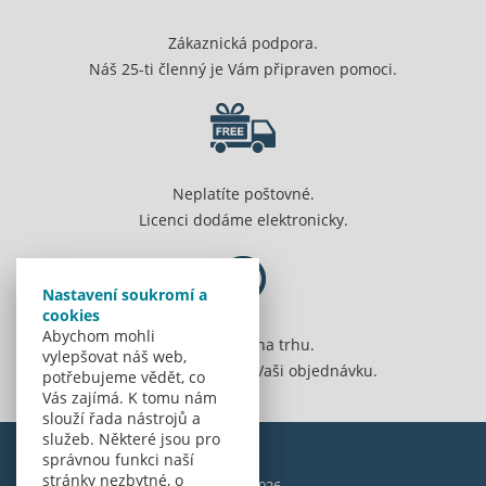
Zákaznická podpora.
Náš 25-ti členný je Vám připraven pomoci.
Neplatíte poštovné.
Licenci dodáme elektronicky.
Nastavení soukromí a
cookies
Abychom mohli
Jsme 20 let na trhu.
vylepšovat náš web,
Spolehlivě vyřídíme Vaši objednávku.
potřebujeme vědět, co
Vás zajímá. K tomu nám
slouží řada nástrojů a
služeb. Některé jsou pro
správnou funkci naší
stránky nezbytné, o