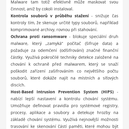
Malware tam totiž efektivně může maskovat svou
činnost, aniž by cokoli instaloval.
Kontrola souborů v průběhu stažení
- snižuje čas
kontroly tím, že skenuje určité typy souborů, například
komprimované archivy, rovnou při stahování.
Ochrana proti ransomware
- blokuje speciální druh
malware, který „zamyká“ počítač (šifruje data) a
požaduje za odemčení (odšifrování) značné finanční
částky. Využívá pokročilé techniky detekce založené na
chování k ochraně před malwarem, který se snaží
poškodit zařízení zašifrováním co největšího počtu
souborů, které dokáže najít na místních a síťových
discích.
Host-Based Intrusion Prevention System (HIPS)
-
nabízí lepší nastavení a kontrolu chování systému.
Umožňuje definovat pravidla pro systémové registry,
procesy, aplikace a soubory a detekuje hrozby na
základě chování systému. Využívá nejnovější možnosti
trasování ke skenování částí paměti, které mohou být