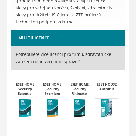
prodloužení nebo rozšíření stávající licence
slevy pro veřejnou správu, školství, zdravotnictví
slevy pro držitele ISIC karet a ZTP průkazů
technickou podporu zdarma
MULTILICENCE
Potřebujete více licencí pro firmu, zdravotnické
zařízení nebo veřejnou správu?
ESET HOME
ESET HOME
ESET HOME
ESET NOD32
Security
Security
Security
Antivirus
Essential
Premium
Ultimate