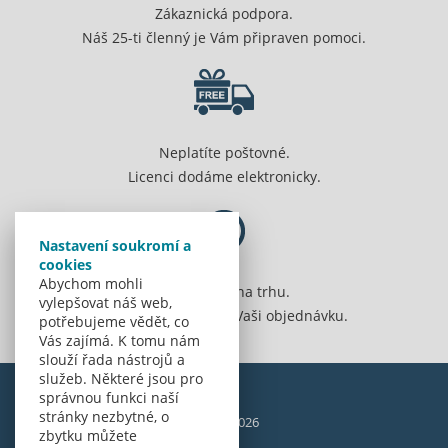
Zákaznická podpora.
Náš 25-ti členný je Vám připraven pomoci.
Neplatíte poštovné.
Licenci dodáme elektronicky.
Nastavení soukromí a
cookies
Abychom mohli
Jsme 20 let na trhu.
vylepšovat náš web,
Spolehlivě vyřídíme Vaši objednávku.
potřebujeme vědět, co
Vás zajímá. K tomu nám
slouží řada nástrojů a
služeb. Některé jsou pro
správnou funkci naší
stránky nezbytné, o
© Amenit Software Solutions, 1998 - 2026
zbytku můžete
Powered by
nopCommerce