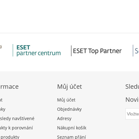
ormace
Můj účet
Sled
Novi
at
Můj účet
nky
Objednávky
sledy navštívené
Adresy
kty k porovnání
Nákupní košík
 produkty
Seznam přání