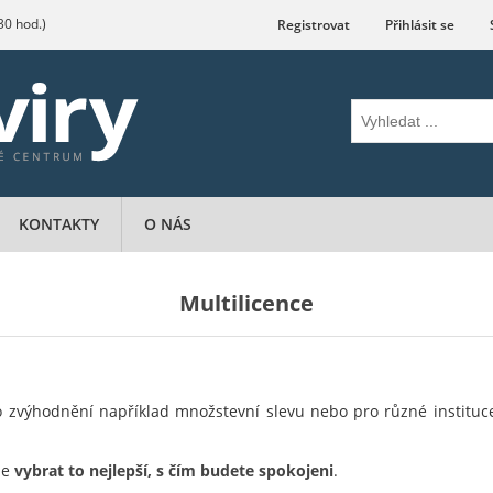
.30 hod.)
Registrovat
Přihlásit se
KONTAKTY
O NÁS
Multilicence
o zvýhodnění například množstevní slevu nebo pro různé institu
me
vybrat to nejlepší, s čím budete spokojeni
.