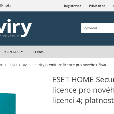
.30 hod.)
Registrovat
Přihlásit se
KONTAKTY
O NÁS
osti
/
ESET HOME Security Premium; licence pro nového uživatele; po
ESET HOME Secur
licence pro novéh
licencí 4; platnos