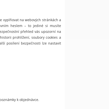
je vyplňovat na webových stránkách a
lavním heslem – to jediné si musíte
Bezpečnostní přehled vás upozorní na
torii prohlížení, soubory cookies a
lší posílení bezpečnosti lze nastavit
do poznámky k objednávce.