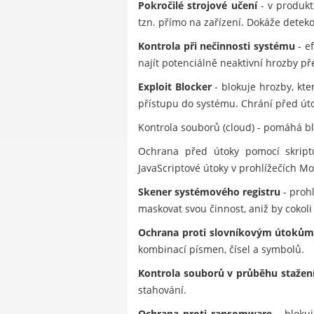
Pokročilé strojové učení
- v produkt
tzn. přímo na zařízení. Dokáže dete
Kontrola při nečinnosti systému
- e
najít potenciálně neaktivní hrozby př
Exploit Blocker
- blokuje hrozby, kt
přístupu do systému. Chrání před úto
Kontrola souborů (cloud) - pomáhá 
Ochrana před útoky pomocí skriptů
JavaScriptové útoky v prohlížečích Mo
Skener systémového registru
- prohl
maskovat svou činnost, aniž by cokoli 
Ochrana proti slovníkovým útoků
kombinací písmen, čísel a symbolů.
Kontrola souborů v průběhu stažen
stahování.
Ochrana proti ransomware
- blokuj