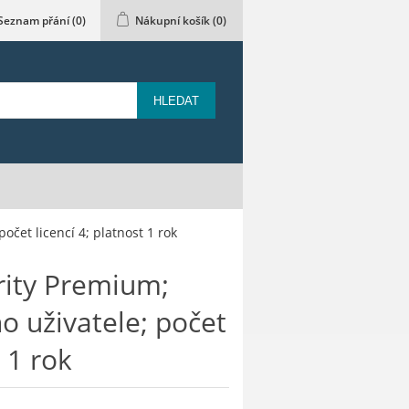
Seznam přání
(0)
Nákupní košík
(0)
HLEDAT
čet licencí 4; platnost 1 rok
ity Premium;
o uživatele; počet
t 1 rok