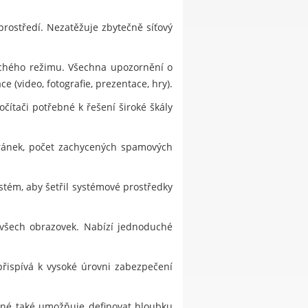
prostředí. Nezatěžuje zbytečně síťový
ichého režimu. Všechna upozornění o
 (video, fotografie, prezentace, hry).
čítači potřebné k řešení široké škály
tránek, počet zachycených spamových
stém, aby šetřil systémové prostředky
 všech obrazovek. Nabízí jednoduché
přispívá k vysoké úrovni zabezpečení
jiné také umožňuje definovat hloubku