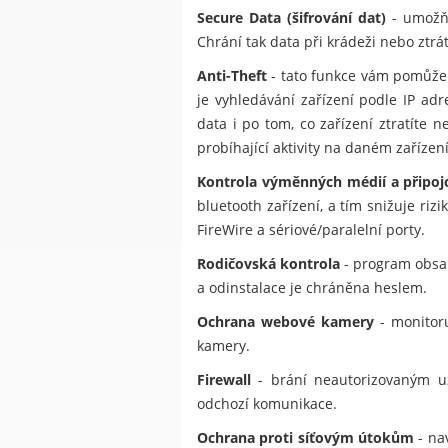
Secure Data (šifrování dat)
- umožňu
Chrání tak data při krádeži nebo ztrá
Anti-Theft
- tato funkce vám pomůže 
je vyhledávání zařízení podle IP ad
data i po tom, co zařízení ztratít
probíhající aktivity na daném zařízení
Kontrola výměnných médií a připoj
bluetooth zařízení, a tím snižuje ri
FireWire a sériové/paralelní porty.
Rodičovská kontrola
- program obsah
a odinstalace je chráněna heslem.
Ochrana webové kamery
- monitoru
kamery.
Firewall
- brání neautorizovaným uži
odchozí komunikace.
Ochrana proti síťovým útokům
- na