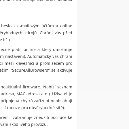
, heslo k e-mailovým účtům a online
ůvěryhodných zdrojů. Chrání vás před
liší).
ečně platit online a který umožňuje
m nastavení). Automaticky vás chrání
i mezi klávesnicí a prohlížečem pro
ežim "SecureAllBrowsers" se aktivuje
 neaktuální firmware. Nabízí seznam
 adresa, MAC adresa atd.). Uživatel je
 připojená chytrá zařízení neobsahují
 síť (pouze pro důvěryhodné sítě).
rem - zabraňuje zneužití počítače ke
ování škodlivého provozu.