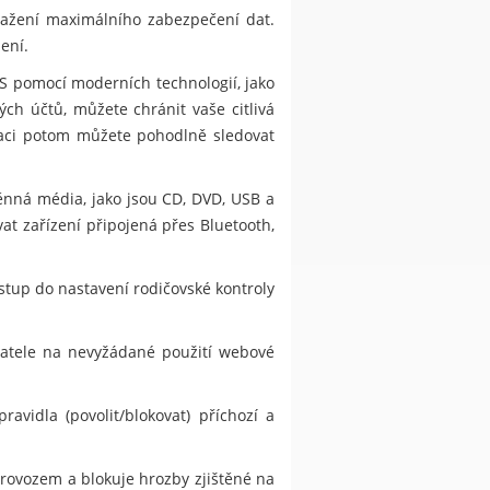
ažení maximálního zabezpečení dat.
ení.
S pomocí moderních technologií, jako
ch účtů, můžete chránit vaše citlivá
kaci potom můžete pohodlně sledovat
ěnná média, jako jsou CD, DVD, USB a
at zařízení připojená přes Bluetooth,
stup do nastavení rodičovské kontroly
ivatele na nevyžádané použití webové
vidla (povolit/blokovat) příchozí a
provozem a blokuje hrozby zjištěné na