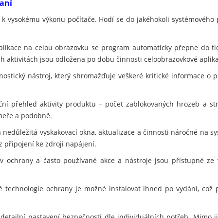
raní
í k vysokému výkonu počítače. Hodí se do jakéhokoli systémového 
plikace na celou obrazovku se program automaticky přepne do t
h aktivitách jsou odložena po dobu činnosti celoobrazovkové aplikace
ostický nástroj, který shromažďuje veškeré kritické informace o po
ční přehled aktivity produktu – počet zablokovaných hrozeb a s
meře a podobně.
 nedůležitá vyskakovací okna, aktualizace a činnosti náročné na sy
z připojení ke zdroji napájení.
v ochrany a často používané akce a nástroje jsou přístupné ze
 technologie ochrany je možné instalovat ihned po vydání, což 
detailní nastavení bezpečnosti dle individuálních potřeb. Mimo 