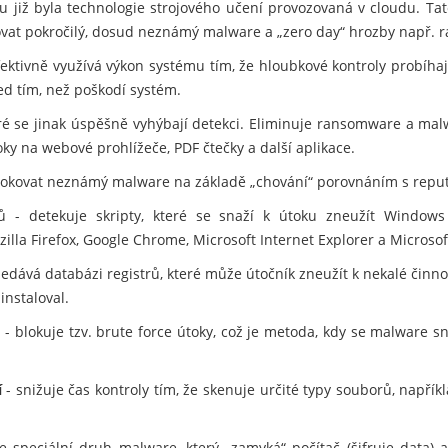
u již byla technologie strojového učení provozovaná v cloudu. Tato
kovat pokročilý, dosud neznámý malware a „zero day“ hrozby např.
fektivně využívá výkon systému tím, že hloubkové kontroly probíhaj
ed tím, než poškodí systém.
eré se jinak úspěšně vyhýbají detekci. Eliminuje ransomware a mal
ky na webové prohlížeče, PDF čtečky a další aplikace.
blokovat neznámý malware na základě „chování“ porovnáním s repu
 - detekuje skripty, které se snaží k útoku zneužít Windows 
zilla Firefox, Google Chrome, Microsoft Internet Explorer a Microsof
edává databázi registrů, které může útočník zneužít k nekalé činno
instaloval.
m
- blokuje tzv. brute force útoky, což je metoda, kdy se malware 
í
- snižuje čas kontroly tím, že skenuje určité typy souborů, napří
e speciální druh malware, který „zamyká“ počítač (šifruje data) 