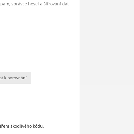
ispam, správce hesel a šifrování dat
at k porovnání
šíření škodlivého kódu.