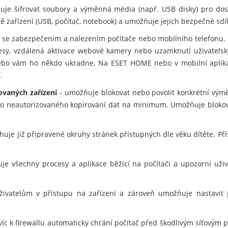
je šifrovat soubory a výměnná média (např. USB disky) pro dos
tě zařízení (USB, počítač, notebook) a umožňuje jejich bezpečné sdíl
se zabezpečením a nalezením počítače nebo mobilního telefonu. 
resy, vzdálená aktivace webové kamery nebo uzamknutí uživatelský
e nebo vám ho někdo ukradne. Na ESET HOME nebo v mobilní apli
.
ovaných zařízení
- umožňuje blokovat nebo povolit konkrétní vým
ziko neautorizovaného kopírování dat na minimum. Umožňuje blokov
uje již připravené okruhy stránek přístupných dle věku dítěte. Pří
je všechny procesy a aplikace běžící na počítači a upozorní už
vatelům v přístupu na zařízení a zároveň umožňuje nastavit pra
víc k firewallu automaticky chrání počítač před škodlivým síťovým 