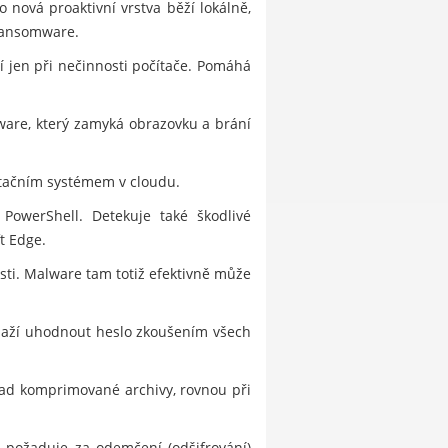
 nová proaktivní vrstva běží lokálně,
 ransomware.
í jen při nečinnosti počítače. Pomáhá
ware, který zamyká obrazovku a brání
tačním systémem v cloudu.
PowerShell. Detekuje také škodlivé
t Edge.
sti. Malware tam totiž efektivně může
snaží uhodnout heslo zkoušením všech
klad komprimované archivy, rovnou při
a požaduje za odemčení (odšifrování)