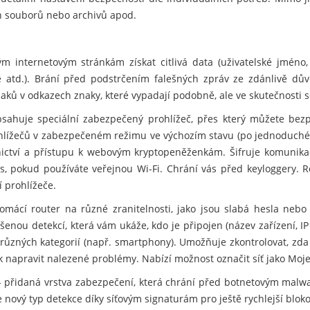
ých souborů nebo archivů apod.
 internetovým stránkám získat citlivá data (uživatelské jméno
rtě atd.). Brání před podstrčením falešných zpráv ze zdánlivě d
ů v odkazech znaky, které vypadají podobně, ale ve skutečnosti se 
sahuje speciální zabezpečený prohlížeč, přes který můžete bezp
ohlížečů v zabezpečeném režimu ve výchozím stavu (po jednoduché
nictví a přístupu k webovým kryptopeněženkám. Šifruje komunikac
s, pokud používáte veřejnou Wi-Fi. Chrání vás před keyloggery. R
 prohlížeče.
mácí router na různé zranitelnosti, jako jsou slabá hesla nebo
šenou detekcí, která vám ukáže, kdo je připojen (název zařízení, IP
různých kategorií (např. smartphony). Umožňuje zkontrolovat, zda
ak napravit nalezené problémy. Nabízí možnost označit síť jako Moje
 přidaná vrstva zabezpečení, která chrání před botnetovým malwa
nový typ detekce díky síťovým signaturám pro ještě rychlejší blok