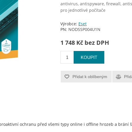
antivirus, antispyware, firewall, ant
pro jednotlivé počítače
Výrobce:
Eset
PN:
NODSSP004U1N
1 748 Kč bez DPH
KOUPIT
Přidat k oblíbeným
Přid
proaktivní ochranu před všemi typy online i offline hrozeb a brání 