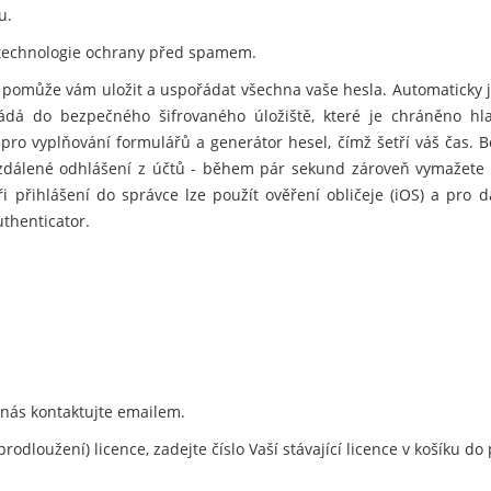
u.
technologie ochrany před spamem.
 pomůže vám uložit a uspořádat všechna vaše hesla. Automaticky 
kládá do bezpečného šifrovaného úložiště, které je chráněno h
pro vyplňování formulářů a generátor hesel, čímž šetří váš čas. 
dálené odhlášení z účtů - během pár sekund zároveň vymažete his
ři přihlášení do správce lze použít ověření obličeje (iOS) a pro da
thenticator.
 nás kontaktujte emailem.
rodloužení) licence, zadejte číslo Vaší stávající licence v košíku 