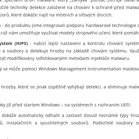
ročilé techniky detekce založené na chování k ochraně před malwar
orů, které dokáže najít na místních a síťových discích.
u
- do produktu jsme integrovali podporu hardwarové technologie 
, což nám umožňuje využívat modely strojového učení, které pomáh
ystem (HIPS)
- nabízí lepší nastavení a kontrolu chování systé
ce a soubory a detekuje hrozby na základě chování systému. Využ
 být modifikovány sofistikovanými metodami injektáže malwaru.
erý se může pomocí Windows Management Instrumentation maskovat
 hrozby, které se jinak úspěšně vyhýbají detekci, a eliminuje ma
oky již před startem Windows – na systémech s rozhraním UEFI.
á dokáže automaticky odhalit a zastavit dosud neznámé typy hroz
ů, instalačních a spustitelných souborů. Podezřelé soubory 