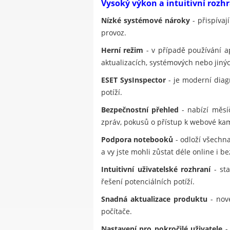
Vysoký výkon a intuitivní rozh
Nízké systémové nároky
- přispívaj
provoz.
Herní režim
- v případě používání a
aktualizacích, systémových nebo jinýc
ESET SysInspector
- je moderní diagn
potíží.
Bezpečnostní přehled
- nabízí měsí
zpráv, pokusů o přístup k webové ka
Podpora notebooků
- odloží všechna
a vy jste mohli zůstat déle online i be
Intuitivní uživatelské rozhraní
- sta
řešení potenciálních potíží.
Snadná aktualizace produktu
- nové
počítače.
Nastavení pro pokročilé uživatele
- 