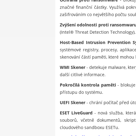
značné finanční částky. Využívá pok
zašifrováním co největšího počtu soub
Zvýšení odolnosti proti ransomwar
(Intel® Threat Detection Technology)
Host-Based Intrusion Prevention S
systémové registry, procesy, aplika
skenování částí paměti, které mohou
WMI Skener
- detekuje malware, kt
další citlivé informace.
Pokročilá kontrola paměti
- blokuje
přístupu do systému.
UEFI Skener
- chrání počítač před út
ESET LiveGuard
- nová služba, kter
souborů, včetně dokumentů, skript
cloudového sandboxu ESETu.