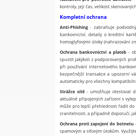
kontroly, její čas, velikost skenovan
Kompletní ochrana
Anti-Phishing
- zabraňuje podvodným
bankovnictví, detaily o kreditní ka
homoglyfovými útoky (nahrazování znak
Ochrana bankovnictví a plateb
- ob
spustit jakýkoli z podporovaných pr
při používání internetového bankov
bezpečnější transakce a upozorní vá
automaticky pro všechny kompatibilní
Strážce sítě
- umožňuje otestovat do
aktuálně připojených zařízení s vylep
může pro lepší přehlednost řadit do 
zranitelnosti, a případně doporučí, j
Ochrana proti zapojení do botnetu
-
spamovým a síťovým útokům. Využijte 