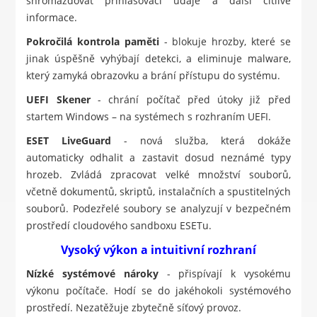
shromažďovat přihlašovací údaje a další citlivé
informace.
Pokročilá kontrola paměti
- blokuje hrozby, které se
jinak úspěšně vyhýbají detekci, a eliminuje malware,
který zamyká obrazovku a brání přístupu do systému.
UEFI Skener
- chrání počítač před útoky již před
startem Windows – na systémech s rozhraním UEFI.
ESET LiveGuard
- nová služba, která dokáže
automaticky odhalit a zastavit dosud neznámé typy
hrozeb. Zvládá zpracovat velké množství souborů,
včetně dokumentů, skriptů, instalačních a spustitelných
souborů. Podezřelé soubory se analyzují v bezpečném
prostředí cloudového sandboxu ESETu.
Vysoký výkon a intuitivní rozhraní
Nízké systémové nároky
- přispívají k vysokému
výkonu počítače. Hodí se do jakéhokoli systémového
prostředí. Nezatěžuje zbytečně síťový provoz.