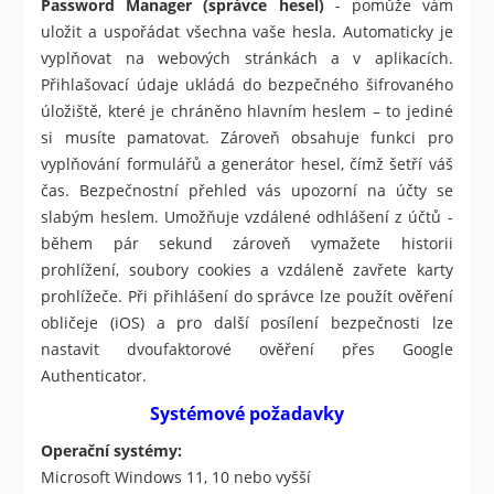
Password Manager (správce hesel)
- pomůže vám
uložit a uspořádat všechna vaše hesla. Automaticky je
vyplňovat na webových stránkách a v aplikacích.
Přihlašovací údaje ukládá do bezpečného šifrovaného
úložiště, které je chráněno hlavním heslem – to jediné
si musíte pamatovat. Zároveň obsahuje funkci pro
vyplňování formulářů a generátor hesel, čímž šetří váš
čas. Bezpečnostní přehled vás upozorní na účty se
slabým heslem. Umožňuje vzdálené odhlášení z účtů -
během pár sekund zároveň vymažete historii
prohlížení, soubory cookies a vzdáleně zavřete karty
prohlížeče. Při přihlášení do správce lze použít ověření
obličeje (iOS) a pro další posílení bezpečnosti lze
nastavit dvoufaktorové ověření přes Google
Authenticator.
Systémové požadavky
Operační systémy:
Microsoft Windows 11, 10 nebo vyšší