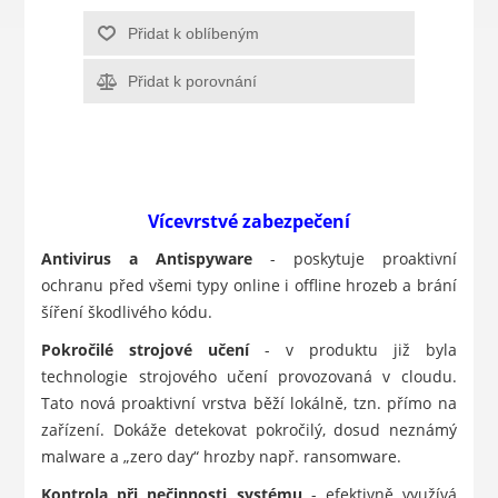
Přidat k oblíbeným
Přidat k porovnání
Vícevrstvé zabezpečení
Antivirus a Antispyware
- poskytuje proaktivní
ochranu před všemi typy online i offline hrozeb a brání
šíření škodlivého kódu.
Pokročilé strojové učení
- v produktu již byla
technologie strojového učení provozovaná v cloudu.
Tato nová proaktivní vrstva běží lokálně, tzn. přímo na
zařízení. Dokáže detekovat pokročilý, dosud neznámý
malware a „zero day“ hrozby např. ransomware.
Kontrola při nečinnosti systému
- efektivně využívá