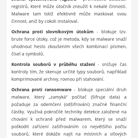
registrů, které může útočník zneužít k nekalé činnosti.
Malware tam totiž efektivně může maskovat svou
činnost, aniž by cokoli instaloval.
Ochrana proti slovníkovým útokům
- blokuje tzv.
brute force útoky, což je metoda, kdy se malware snaží
uhodnout heslo zkoušením všech kombinací písmen,
čísel a symbolů.
Kontrola souborů v průběhu stažení
- snižuje čas
kontroly tím, že skenuje určité typy souborů, například
komprimované archivy, rovnou při stahování.
Ochrana proti ransomware
- blokuje speciální druh
malware, který „zamyká“ počítač (šifruje data) a
požaduje za odemčení (odšifrování) značné finanční
částky. Využívá pokročilé techniky detekce založené na
chování k ochraně před malwarem, který se snaží
poškodit zařízení zašifrováním co největšího počtu
souborů, které dokáže najít na místních a síťových