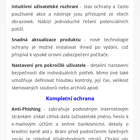
Intuitivní uživatelské rozhraní
- stav ochrany a často
používané akce a nástroje jsou přístupné ze všech
obrazovek. Nabízí jednoduché řešení potenciálních
potíží.
Snadná aktualizace produktu
- nové technologie
ochrany je možné instalovat ihned po vydání, což
přispívá k vysoké úrovni zabezpečení počítače.
Nastavení pro pokročilé uživatele
- detailní nastavení
bezpečnosti dle individuálních potřeb. Mimo jiné také
umožňuje definovat hloubku kontroly, její čas, velikost
skenovaných souborů nebo archivů apod.
Kompletní ochrana
Anti-Phishing
- zabraňuje podvodným internetovým
stránkám získat citlivá data (uživatelské jméno, heslo k
e-mailovým účtům a online bankovnictví, detaily o
kreditní kartě atd.). Brání před podstrčením falešných
zpráv ze zdánlivě důvěryhodných zdrojů. Chrání vás