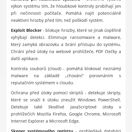
výkon systému tím, že hloubkové kontroly probíhají jen
při nečinnosti počítače. Pomáhá najít potenciálně
neaktivní hrozby před tím, než poškodí systém.
Exploit Blocker
- blokuje hrozby, které se jinak úspěšně
vyhýbají detekci. Eliminuje ransomware a malware,
který zamyká obrazovku a brání přístupu do systému.
Chrání před útoky na webové prohlížeče, PDF čtečky a
další aplikace.
Kontrola souborů (cloud) - pomáhá blokovat neznámý
malware na základě „chování“ porovnáním s
reputačním systémem v cloudu.
Ochrana před útoky pomocí skriptů - detekuje skripty,
které se snaží k útoku zneužít Windows PowerShell.
Detekuje také škodlivé JavaScriptové útoky v
prohlížečích Mozilla Firefox, Google Chrome, Microsoft
Internet Explorer a Microsoft Edge.
Skener systémového registru
- prohledává databázi