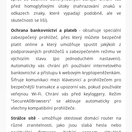
před homoglyfovými útoky (nahrazování znaků v
odkazech znaky, které vypadají podobně, ale ve
skutečnosti se liší).
Ochrana bankovnictví a plateb
- obsahuje speciální
zabezpečený prohlížeč, přes který můžete bezpečně
platit online a který umožňuje spustit jakýkoli z
podporovaných prohlížečů v zabezpečeném režimu ve
výchozím stavu (po jednoduchém nastavení).
Automaticky vás chrání při používání internetového
bankovnictví a přístupu k webovým kryptopeněženkám.
Šifruje komunikaci mezi klávesnicí a prohlížečem pro
bezpečnější transakce a upozorní vás, pokud používáte
veřejnou Wi-Fi. Chrání vás před keyloggery. Režim
"SecureAllBrowsers" se aktivuje automaticky pro
všechny kompatibilní prohlížeče.
Strážce sítě
- umožňuje otestovat domácí router na
různé zranitelnosti, jako jsou slabá hesla nebo