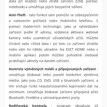
data při krádeži nebo ztrátě zařízení (USB, počítač,
notebook) a umožňuje jejich bezpečné sdílení.
Anti-Theft
- tato funkce vám pomůže se zabezpečením
a nalezením počítače nebo mobilního telefonu. S
pomocí moderních technologií, jako je vyhledávání
zařízení podle IP adresy, vzdálená aktivace webové
kamery nebo uzamknutí uživatelských účtů, můžete
chránit vaše citlivá data i po tom, co zařízení ztratíte
nebo vám ho někdo ukradne. Na ESET HOME nebo v
mobilní aplikaci potom můžete pohodlně sledovat
probíhající aktivity na daném zařízení.
Kontrola výměnných médií a připojovaných zařízení
-
umožňuje blokovat nebo povolit konkrétní výměnná
média, jako jsou CD, DVD, USB a bluetooth zařízení, a
tím snižuje riziko neautorizovaného kopírování dat na
minimum. Umožňuje blokovat zařízení připojená přes
Bluetooth, FireWire a sériové/paralelní porty.
Rodičovská kontrola
- program obsahuje již