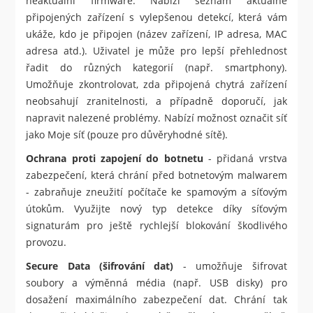
neaktuální firmware. Nabízí seznam aktuálně
připojených zařízení s vylepšenou detekcí, která vám
ukáže, kdo je připojen (název zařízení, IP adresa, MAC
adresa atd.). Uživatel je může pro lepší přehlednost
řadit do různých kategorií (např. smartphony).
Umožňuje zkontrolovat, zda připojená chytrá zařízení
neobsahují zranitelnosti, a případně doporučí, jak
napravit nalezené problémy. Nabízí možnost označit síť
jako Moje síť (pouze pro důvěryhodné sítě).
Ochrana proti zapojení do botnetu
- přidaná vrstva
zabezpečení, která chrání před botnetovým malwarem
- zabraňuje zneužití počítače ke spamovým a síťovým
útokům. Využijte nový typ detekce díky síťovým
signaturám pro ještě rychlejší blokování škodlivého
provozu.
Secure Data (šifrování dat)
- umožňuje šifrovat
soubory a výměnná média (např. USB disky) pro
dosažení maximálního zabezpečení dat. Chrání tak