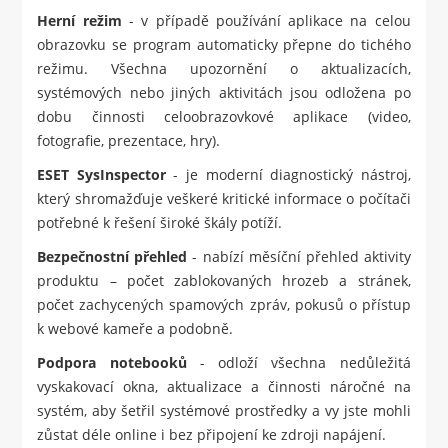
Herní režim
- v případě používání aplikace na celou
obrazovku se program automaticky přepne do tichého
režimu. Všechna upozornění o aktualizacích,
systémových nebo jiných aktivitách jsou odložena po
dobu činnosti celoobrazovkové aplikace (video,
fotografie, prezentace, hry).
ESET SysInspector
- je moderní diagnostický nástroj,
který shromažďuje veškeré kritické informace o počítači
potřebné k řešení široké škály potíží.
Bezpečnostní přehled
- nabízí měsíční přehled aktivity
produktu – počet zablokovaných hrozeb a stránek,
počet zachycených spamových zpráv, pokusů o přístup
k webové kameře a podobně.
Podpora notebooků
- odloží všechna nedůležitá
vyskakovací okna, aktualizace a činnosti náročné na
systém, aby šetřil systémové prostředky a vy jste mohli
zůstat déle online i bez připojení ke zdroji napájení.