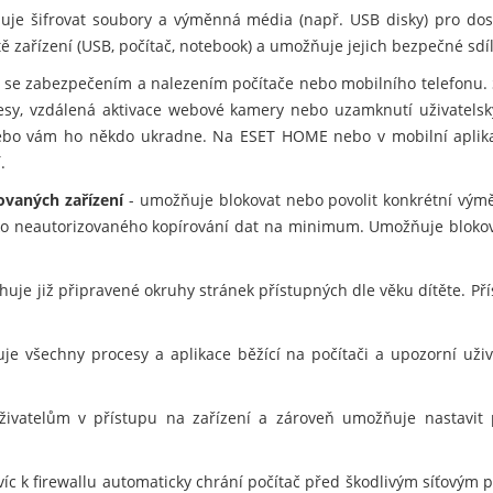
je šifrovat soubory a výměnná média (např. USB disky) pro dos
tě zařízení (USB, počítač, notebook) a umožňuje jejich bezpečné sdíl
se zabezpečením a nalezením počítače nebo mobilního telefonu. 
resy, vzdálená aktivace webové kamery nebo uzamknutí uživatelský
e nebo vám ho někdo ukradne. Na ESET HOME nebo v mobilní apli
.
ovaných zařízení
- umožňuje blokovat nebo povolit konkrétní vým
ziko neautorizovaného kopírování dat na minimum. Umožňuje blokov
uje již připravené okruhy stránek přístupných dle věku dítěte. Pří
je všechny procesy a aplikace běžící na počítači a upozorní už
vatelům v přístupu na zařízení a zároveň umožňuje nastavit pra
víc k firewallu automaticky chrání počítač před škodlivým síťovým 