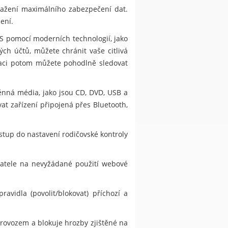
ažení maximálního zabezpečení dat.
ení.
S pomocí moderních technologií, jako
ch účtů, můžete chránit vaše citlivá
kaci potom můžete pohodlně sledovat
ěnná média, jako jsou CD, DVD, USB a
at zařízení připojená přes Bluetooth,
stup do nastavení rodičovské kontroly
ivatele na nevyžádané použití webové
vidla (povolit/blokovat) příchozí a
provozem a blokuje hrozby zjištěné na