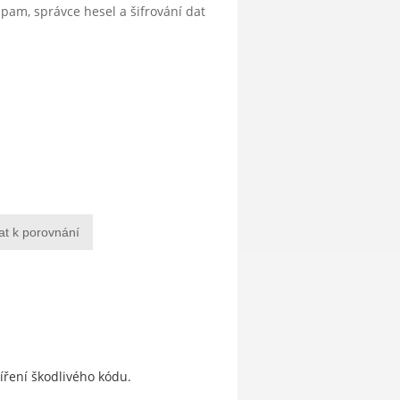
ispam, správce hesel a šifrování dat
at k porovnání
šíření škodlivého kódu.