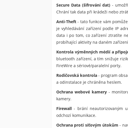
Secure Data (šifrování dat)
- umožňu
Chrání tak data při krádeži nebo ztrá
Anti-Theft
- tato funkce vám pomůže 
je vyhledávání zařízení podle IP ad
data i po tom, co zařízení ztratít
probíhající aktivity na daném zařízení
Kontrola výměnných médií a připoj
bluetooth zařízení, a tím snižuje ri
FireWire a sériové/paralelní porty.
Rodičovská kontrola
- program obsah
a odinstalace je chráněna heslem.
Ochrana webové kamery
- monitoru
kamery.
Firewall
- brání neautorizovaným uži
odchozí komunikace.
Ochrana proti síťovým útokům
- na