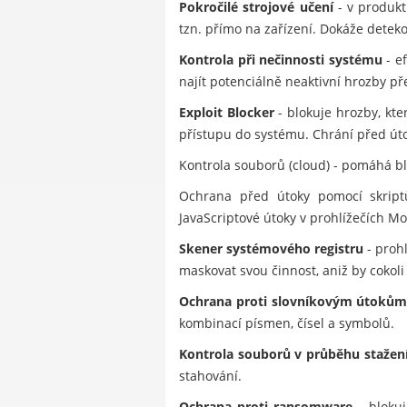
Pokročilé strojové učení
- v produkt
tzn. přímo na zařízení. Dokáže dete
Kontrola při nečinnosti systému
- e
najít potenciálně neaktivní hrozby př
Exploit Blocker
- blokuje hrozby, kt
přístupu do systému. Chrání před úto
Kontrola souborů (cloud) - pomáhá 
Ochrana před útoky pomocí skriptů
JavaScriptové útoky v prohlížečích Mo
Skener systémového registru
- prohl
maskovat svou činnost, aniž by cokoli 
Ochrana proti slovníkovým útoků
kombinací písmen, čísel a symbolů.
Kontrola souborů v průběhu stažen
stahování.
Ochrana proti ransomware
- blokuj