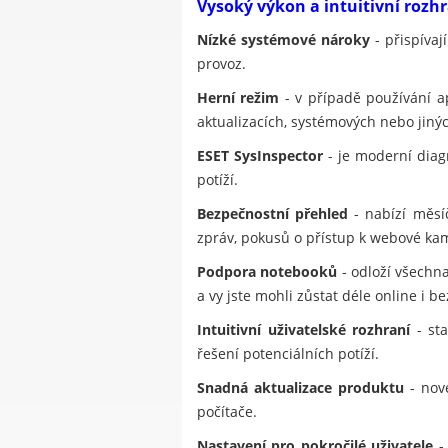
Vysoký výkon a intuitivní rozh
Nízké systémové nároky
- přispívaj
provoz.
Herní režim
- v případě používání a
aktualizacích, systémových nebo jinýc
ESET SysInspector
- je moderní diagn
potíží.
Bezpečnostní přehled
- nabízí měsí
zpráv, pokusů o přístup k webové ka
Podpora notebooků
- odloží všechna
a vy jste mohli zůstat déle online i be
Intuitivní uživatelské rozhraní
- sta
řešení potenciálních potíží.
Snadná aktualizace produktu
- nové
počítače.
Nastavení pro pokročilé uživatele
- 