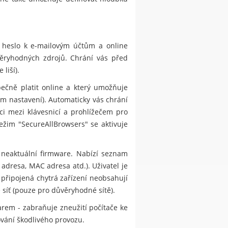
, heslo k e-mailovým účtům a online
ůvěryhodných zdrojů. Chrání vás před
liší).
ečně platit online a který umožňuje
m nastavení). Automaticky vás chrání
i mezi klávesnicí a prohlížečem pro
ežim "SecureAllBrowsers" se aktivuje
 neaktuální firmware. Nabízí seznam
 adresa, MAC adresa atd.). Uživatel je
 připojená chytrá zařízení neobsahují
 síť (pouze pro důvěryhodné sítě).
rem - zabraňuje zneužití počítače ke
ování škodlivého provozu.