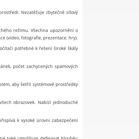
prostředí. Nezatěžuje zbytečně síťový
ichého režimu. Všechna upozornění o
 (video, fotografie, prezentace, hry).
čítači potřebné k řešení široké škály
tránek, počet zachycených spamových
stém, aby šetřil systémové prostředky
 všech obrazovek. Nabízí jednoduché
přispívá k vysoké úrovni zabezpečení
jiné také umožňuje definovat hloubku