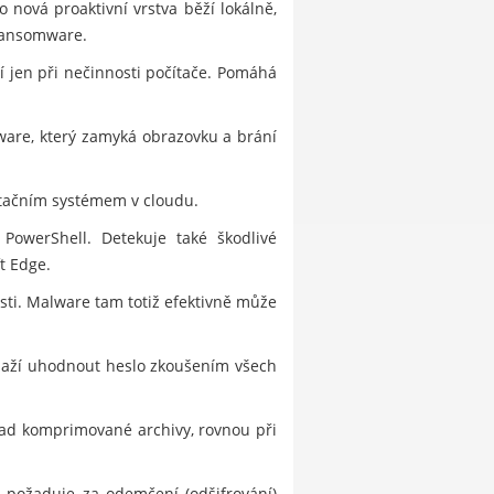
 nová proaktivní vrstva běží lokálně,
 ransomware.
í jen při nečinnosti počítače. Pomáhá
ware, který zamyká obrazovku a brání
tačním systémem v cloudu.
PowerShell. Detekuje také škodlivé
t Edge.
sti. Malware tam totiž efektivně může
snaží uhodnout heslo zkoušením všech
klad komprimované archivy, rovnou při
a požaduje za odemčení (odšifrování)