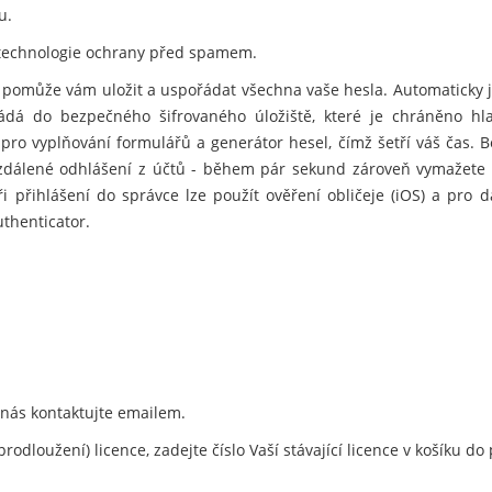
u.
technologie ochrany před spamem.
 pomůže vám uložit a uspořádat všechna vaše hesla. Automaticky 
kládá do bezpečného šifrovaného úložiště, které je chráněno h
pro vyplňování formulářů a generátor hesel, čímž šetří váš čas. 
dálené odhlášení z účtů - během pár sekund zároveň vymažete his
ři přihlášení do správce lze použít ověření obličeje (iOS) a pro da
thenticator.
 nás kontaktujte emailem.
rodloužení) licence, zadejte číslo Vaší stávající licence v košíku 