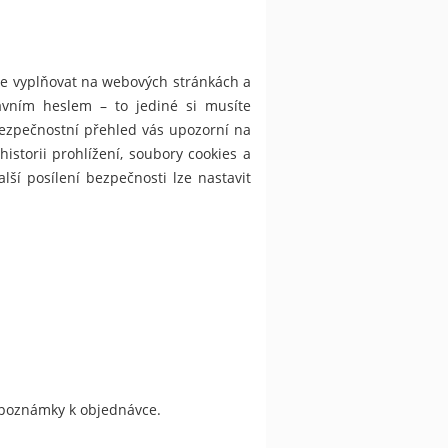
je vyplňovat na webových stránkách a
lavním heslem – to jediné si musíte
Bezpečnostní přehled vás upozorní na
torii prohlížení, soubory cookies a
lší posílení bezpečnosti lze nastavit
do poznámky k objednávce.