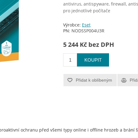
antivirus, antispyware, firewall, ant
pro jednotlivé počítače
Výrobce:
Eset
PN:
NODSSP004U3R
5 244 Kč bez DPH
KOUPIT
Přidat k oblíbeným
Přid
proaktivní ochranu před všemi typy online i offline hrozeb a brání 