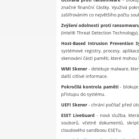
značné finanční částky. Využívá pok
zašifrováním co největšího počtu soub
Zvýšení odolnosti proti ransomwar
(Intel® Threat Detection Technology)
Host-Based Intrusion Prevention S
systémové registry, procesy, aplika
skenování částí paměti, které mohou
WMI Skener
- detekuje malware, kt
další citlivé informace.
Pokročilá kontrola paměti
- blokuje
přístupu do systému.
UEFI Skener
- chrání počítač před út
ESET LiveGuard
- nová služba, kter
souborů, včetně dokumentů, skript
cloudového sandboxu ESETu.