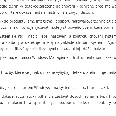
ročilé techniky detekce založené na chování k ochraně před malwar
orů, které dokáže najít na místních a síťových discích.
u
- do produktu jsme integrovali podporu hardwarové technologie 
, což nám umožňuje využívat modely strojového učení, které pomáh
ystem (HIPS)
- nabízí lepší nastavení a kontrolu chování systé
ce a soubory a detekuje hrozby na základě chování systému. Využ
 být modifikovány sofistikovanými metodami injektáže malwaru.
erý se může pomocí Windows Management Instrumentation maskovat
 hrozby, které se jinak úspěšně vyhýbají detekci, a eliminuje ma
oky již před startem Windows – na systémech s rozhraním UEFI.
á dokáže automaticky odhalit a zastavit dosud neznámé typy hroz
ů, instalačních a spustitelných souborů. Podezřelé soubory 