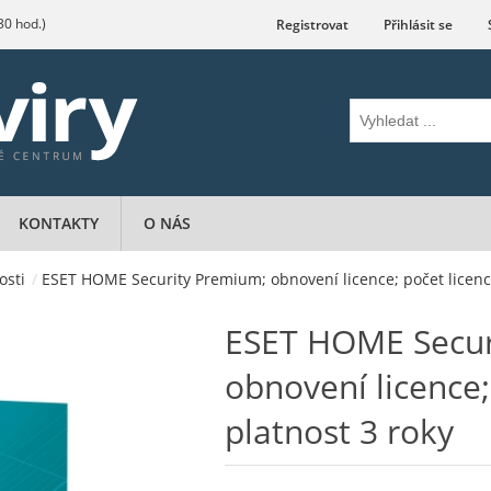
.30 hod.)
Registrovat
Přihlásit se
KONTAKTY
O NÁS
osti
/
ESET HOME Security Premium; obnovení licence; počet licencí 
ESET HOME Secur
obnovení licence; 
platnost 3 roky