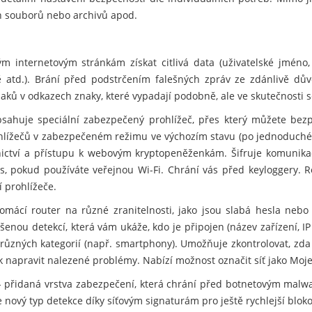
ých souborů nebo archivů apod.
 internetovým stránkám získat citlivá data (uživatelské jméno
rtě atd.). Brání před podstrčením falešných zpráv ze zdánlivě d
ů v odkazech znaky, které vypadají podobně, ale ve skutečnosti se 
sahuje speciální zabezpečený prohlížeč, přes který můžete bezp
ohlížečů v zabezpečeném režimu ve výchozím stavu (po jednoduché
nictví a přístupu k webovým kryptopeněženkám. Šifruje komunikac
s, pokud používáte veřejnou Wi-Fi. Chrání vás před keyloggery. R
 prohlížeče.
mácí router na různé zranitelnosti, jako jsou slabá hesla nebo
šenou detekcí, která vám ukáže, kdo je připojen (název zařízení, IP
různých kategorií (např. smartphony). Umožňuje zkontrolovat, zda
ak napravit nalezené problémy. Nabízí možnost označit síť jako Moje
 přidaná vrstva zabezpečení, která chrání před botnetovým malwa
nový typ detekce díky síťovým signaturám pro ještě rychlejší blok