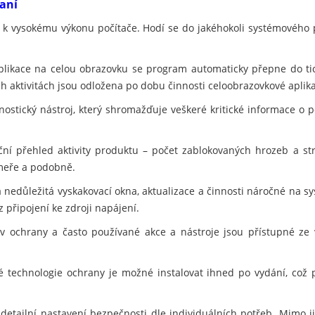
raní
í k vysokému výkonu počítače. Hodí se do jakéhokoli systémového 
plikace na celou obrazovku se program automaticky přepne do t
h aktivitách jsou odložena po dobu činnosti celoobrazovkové aplikace
ostický nástroj, který shromažďuje veškeré kritické informace o po
ční přehled aktivity produktu – počet zablokovaných hrozeb a s
meře a podobně.
 nedůležitá vyskakovací okna, aktualizace a činnosti náročné na sy
z připojení ke zdroji napájení.
v ochrany a často používané akce a nástroje jsou přístupné ze
 technologie ochrany je možné instalovat ihned po vydání, což 
detailní nastavení bezpečnosti dle individuálních potřeb. Mimo 