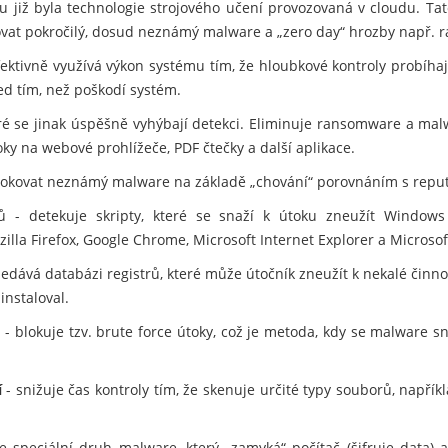
u již byla technologie strojového učení provozovaná v cloudu. Tato
kovat pokročilý, dosud neznámý malware a „zero day“ hrozby např.
fektivně využívá výkon systému tím, že hloubkové kontroly probíhaj
ed tím, než poškodí systém.
eré se jinak úspěšně vyhýbají detekci. Eliminuje ransomware a mal
ky na webové prohlížeče, PDF čtečky a další aplikace.
blokovat neznámý malware na základě „chování“ porovnáním s repu
 - detekuje skripty, které se snaží k útoku zneužít Windows 
zilla Firefox, Google Chrome, Microsoft Internet Explorer a Microsof
edává databázi registrů, které může útočník zneužít k nekalé činno
instaloval.
m
- blokuje tzv. brute force útoky, což je metoda, kdy se malware 
í
- snižuje čas kontroly tím, že skenuje určité typy souborů, napří
e speciální druh malware, který „zamyká“ počítač (šifruje data) 