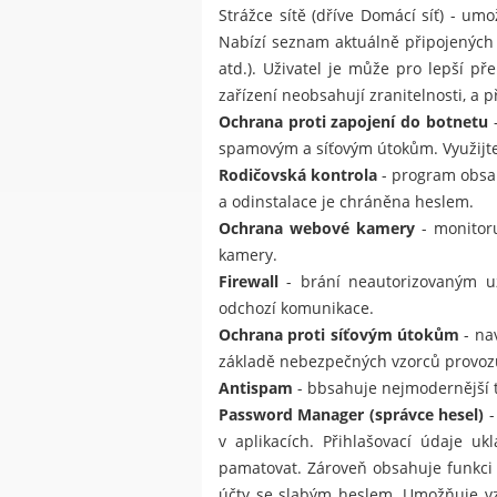
Strážce sítě (dříve Domácí síť) - um
Nabízí seznam aktuálně připojených z
atd.). Uživatel je může pro lepší p
zařízení neobsahují zranitelnosti, a 
Ochrana proti zapojení do botnetu
-
spamovým a síťovým útokům. Využijte 
Rodičovská kontrola
- program obsah
a odinstalace je chráněna heslem.
Ochrana webové kamery
- monitoru
kamery.
Firewall
- brání neautorizovaným uži
odchozí komunikace.
Ochrana proti síťovým útokům
- na
základě nebezpečných vzorců provoz
Antispam
- bbsahuje nejmodernější 
Password Manager (správce hesel)
-
v aplikacích. Přihlašovací údaje u
pamatovat. Zároveň obsahuje funkci 
účty se slabým heslem. Umožňuje vz