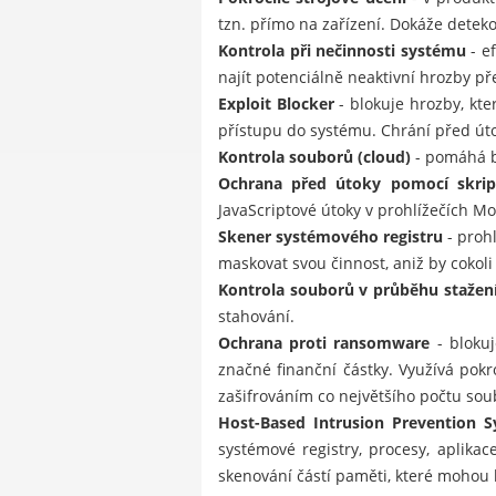
tzn. přímo na zařízení. Dokáže dete
Kontrola při nečinnosti systému
- e
najít potenciálně neaktivní hrozby př
Exploit Blocker
- blokuje hrozby, kt
přístupu do systému. Chrání před úto
Kontrola souborů (cloud)
- pomáhá b
Ochrana před útoky pomocí skrip
JavaScriptové útoky v prohlížečích Mo
Skener systémového registru
- prohl
maskovat svou činnost, aniž by cokoli 
Kontrola souborů v průběhu stažen
stahování.
Ochrana proti ransomware
- blokuj
značné finanční částky. Využívá pok
zašifrováním co největšího počtu soub
Host-Based Intrusion Prevention S
systémové registry, procesy, aplika
skenování částí paměti, které mohou