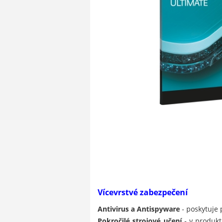
Vícevrstvé zabezpečení
Antivirus a Antispyware
- poskytuje 
Pokročilé strojové učení
- v produkt