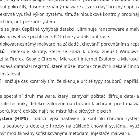
kovat pokročilý, dosud neznámý malware a „zero day“ hrozby např.
fektivně využívá výkon systému tím, že hloubkové kontroly probíhaj
ed tím, než poškodí systém.
eré se jinak úspěšně vyhýbají detekci. Eliminuje ransomware a mal
ky na webové prohlížeče, PDF čtečky a další aplikace.
lokovat neznámý malware na základě „chování“ porovnáním s rep
tů
- detekuje skripty, které se snaží k útoku zneužít Windows
zilla Firefox, Google Chrome, Microsoft Internet Explorer a Microsof
edává databázi registrů, které může útočník zneužít k nekalé činno
instaloval.
í
- snižuje čas kontroly tím, že skenuje určité typy souborů, napří
e speciální druh malware, který „zamyká“ počítač (šifruje data) 
ročilé techniky detekce založené na chování k ochraně před malwar
orů, které dokáže najít na místních a síťových discích.
ystem (HIPS)
- nabízí lepší nastavení a kontrolu chování systé
ce a soubory a detekuje hrozby na základě chování systému. Využ
 být modifikovány sofistikovanými metodami injektáže malwaru.