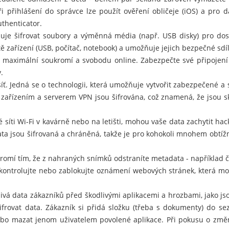
ři přihlášení do správce lze použít ověření obličeje (iOS) a pro da
thenticator.
je šifrovat soubory a výměnná média (např. USB disky) pro dos
tě zařízení (USB, počítač, notebook) a umožňuje jejich bezpečné sdíl
e maximální soukromí a svobodu online. Zabezpečte své připoje
.
 síť. Jedná se o technologii, která umožňuje vytvořit zabezpečené a
ařízením a serverem VPN jsou šifrována, což znamená, že jsou s
 síti Wi-Fi v kavárně nebo na letišti, mohou vaše data zachytit hackeř
ata jsou šifrovaná a chráněná, takže je pro kohokoli mnohem obtížn
romí tím, že z nahraných snímků odstraníte metadata - například č
kontrolujte nebo zablokujte oznámení webových stránek, která m
livá data zákazníků před škodlivými aplikacemi a hrozbami, jako j
ifrovat data. Zákazník si přidá složku (třeba s dokumenty) do s
bo mazat jenom uživatelem povolené aplikace. Při pokusu o změn