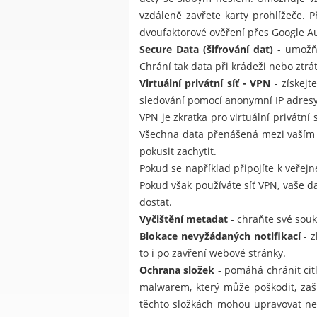
vzdáleně zavřete karty prohlížeče. P
dvoufaktorové ověření přes Google Au
Secure Data (šifrování dat)
- umožňu
Chrání tak data při krádeži nebo ztrá
Virtuální privátní síť - VPN
- získejt
sledování pomocí anonymní IP adresy
VPN je zkratka pro virtuální privátní
Všechna data přenášená mezi vaším z
pokusit zachytit.
Pokud se například připojíte k veřejné
Pokud však používáte síť VPN, vaše d
dostat.
Vyčištění metadat
- chraňte své souk
Blokace nevyžádaných notifikací
- z
to i po zavření webové stránky.
Ochrana složek
- pomáhá chránit cit
malwarem, který může poškodit, zaš
těchto složkách mohou upravovat ne