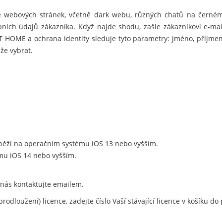
e webových stránek, včetně dark webu, různých chatů na černém
bních údajů zákazníka. Když najde shodu, zašle zákazníkovi e-ma
T HOME a ochrana identity sleduje tyto parametry: jméno, příjmení
že vybrat.
ěží na operačním systému iOS 13 nebo vyšším.
u iOS 14 nebo vyšším.
 nás kontaktujte emailem.
rodloužení) licence, zadejte číslo Vaší stávající licence v košíku 