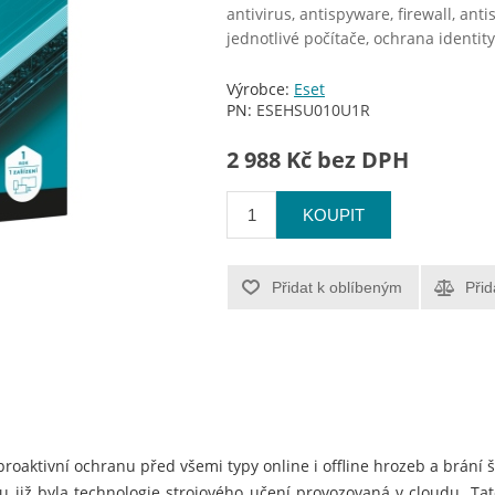
antivirus, antispyware, firewall, ant
jednotlivé počítače, ochrana identi
Výrobce:
Eset
PN:
ESEHSU010U1R
2 988 Kč bez DPH
KOUPIT
Přidat k oblíbeným
Přid
proaktivní ochranu před všemi typy online i offline hrozeb a brání 
u již byla technologie strojového učení provozovaná v cloudu. Tato