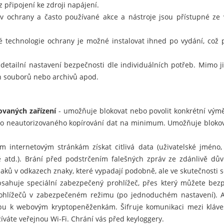
z připojení ke zdroji napájení.
v ochrany a často používané akce a nástroje jsou přístupné ze
 technologie ochrany je možné instalovat ihned po vydání, což 
detailní nastavení bezpečnosti dle individuálních potřeb. Mimo 
ých souborů nebo archivů apod.
ovaných zařízení
- umožňuje blokovat nebo povolit konkrétní vým
ziko neautorizovaného kopírování dat na minimum. Umožňuje blokov
m internetovým stránkám získat citlivá data (uživatelské jméno
rtě atd.). Brání před podstrčením falešných zpráv ze zdánlivě d
ů v odkazech znaky, které vypadají podobně, ale ve skutečnosti se 
sahuje speciální zabezpečený prohlížeč, přes který můžete bezp
rohlížečů v zabezpečeném režimu (po jednoduchém nastavení). A
upu k webovým kryptopeněženkám. Šifruje komunikaci mezi kláve
íváte veřejnou Wi-Fi. Chrání vás před keyloggery.