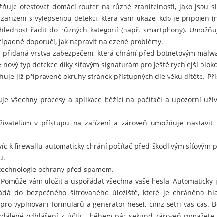
ožňuje otestovat domácí router na různé zranitelnosti, jako jsou 
ařízení s vylepšenou detekcí, která vám ukáže, kdo je připojen (
řehlednost řadit do různých kategorií (např. smartphony). Umožňuj
případně doporučí, jak napravit nalezené problémy.
 přidaná vrstva zabezpečení, která chrání před botnetovým malwa
nový typ detekce díky síťovým signaturám pro ještě rychlejší blok
uje již připravené okruhy stránek přístupných dle věku dítěte. Pří
je všechny procesy a aplikace běžící na počítači a upozorní už
vatelům v přístupu na zařízení a zároveň umožňuje nastavit pra
víc k firewallu automaticky chrání počítač před škodlivým síťovým 
u.
technologie ochrany před spamem.
 Pomůže vám uložit a uspořádat všechna vaše hesla. Automaticky 
kládá do bezpečného šifrovaného úložiště, které je chráněno h
pro vyplňování formulářů a generátor hesel, čímž šetří váš čas. 
dálené odhlášení z účtů - během pár sekund zároveň vymažete his