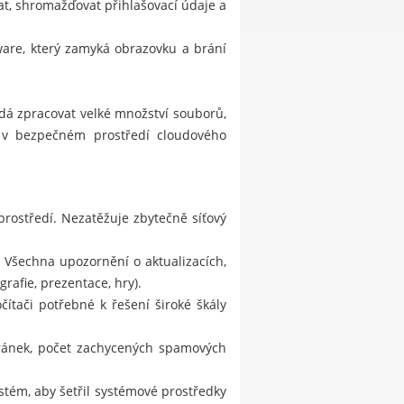
, shromažďovat přihlašovací údaje a
lware, který zamyká obrazovku a brání
dá zpracovat velké množství souborů,
í v bezpečném prostředí cloudového
prostředí. Nezatěžuje zbytečně síťový
 Všechna upozornění o aktualizacích,
rafie, prezentace, hry).
ítači potřebné k řešení široké škály
tránek, počet zachycených spamových
stém, aby šetřil systémové prostředky