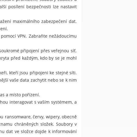
lší posílení bezpečnosti lze nastavit
ažení maximálního zabezpečení dat.
ení.
ní pomocí VPN. Zabraňte nežádoucímu
 soukromé připojení přes veřejnou síť.
kryta před každým, kdo by se je mohl
i, kteří jsou připojeni ke stejné síti.
ější vaše data zachytit nebo se k nim
as a místo pořízení.
ohou interagovat s vaším systémem, a
sou ransomware, červy, wipery, obecně
eznamu chráněných složek. Soubory v
u dat ve složce dojde k informování