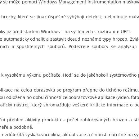
erý se může pomocí Windows Management Instrumentation maskovat
 hrozby, které se jinak úspěšně vyhýbají detekci, a eliminuje ma
oky již před startem Windows – na systémech s rozhraním UEFI.
že automaticky odhalit a zastavit dosud neznámé typy hrozeb. Zvlá
ačních a spustitelných souborů. Podezřelé soubory se analyzuj
í k vysokému výkonu počítače. Hodí se do jakéhokoli systémového 
plikace na celou obrazovku se program přepne do tichého režimu.
ou odložena po dobu činnosti celoobrazovkové aplikace (video, fotog
tický nástroj, který shromažďuje veškeré kritické informace o poč
ční přehled aktivity produktu – počet zablokovaných hrozeb a s
meře a podobně.
 nedůležitá vyskakovací okna, aktualizace a činnosti náročné na sy