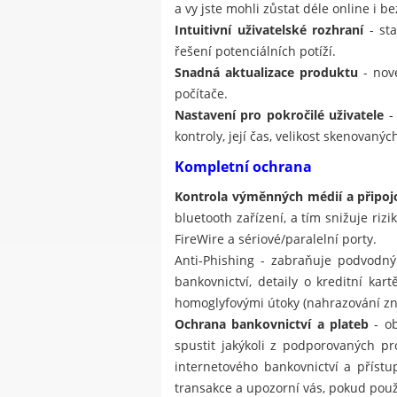
a vy jste mohli zůstat déle online i be
Intuitivní uživatelské rozhraní
- sta
řešení potenciálních potíží.
Snadná aktualizace produktu
- nové
počítače.
Nastavení pro pokročilé uživatele
- 
kontroly, její čas, velikost skenovan
Kompletní ochrana
Kontrola výměnných médií a připoj
bluetooth zařízení, a tím snižuje ri
FireWire a sériové/paralelní porty.
Anti-Phishing - zabraňuje podvodný
bankovnictví, detaily o kreditní ka
homoglyfovými útoky (nahrazování znak
Ochrana bankovnictví a plateb
- ob
spustit jakýkoli z podporovaných p
internetového bankovnictví a příst
transakce a upozorní vás, pokud použ