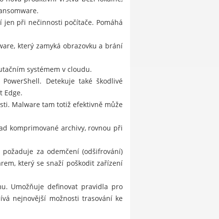
 ransomware.
í jen při nečinnosti počítače. Pomáhá
ware, který zamyká obrazovku a brání
utačním systémem v cloudu.
 PowerShell. Detekuje také škodlivé
t Edge.
sti. Malware tam totiž efektivně může
klad komprimované archivy, rovnou při
a požaduje za odemčení (odšifrování)
em, který se snaží poškodit zařízení
mu. Umožňuje definovat pravidla pro
ívá nejnovější možnosti trasování ke