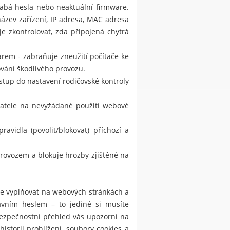
slabá hesla nebo neaktuální firmware.
název zařízení, IP adresa, MAC adresa
e zkontrolovat, zda připojená chytrá
rem - zabraňuje zneužití počítače ke
ování škodlivého provozu.
stup do nastavení rodičovské kontroly
ivatele na nevyžádané použití webové
vidla (povolit/blokovat) příchozí a
provozem a blokuje hrozby zjištěné na
je vyplňovat na webových stránkách a
lavním heslem – to jediné si musíte
Bezpečnostní přehled vás upozorní na
torii prohlížení, soubory cookies a