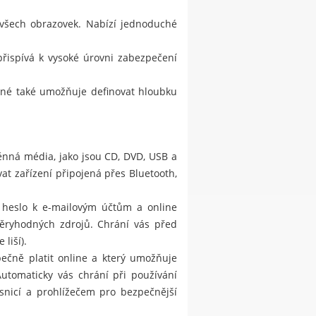
 všech obrazovek. Nabízí jednoduché
přispívá k vysoké úrovni zabezpečení
jiné také umožňuje definovat hloubku
ěnná média, jako jsou CD, DVD, USB a
at zařízení připojená přes Bluetooth,
, heslo k e-mailovým účtům a online
ůvěryhodných zdrojů. Chrání vás před
liší).
ečně platit online a který umožňuje
utomaticky vás chrání při používání
snicí a prohlížečem pro bezpečnější