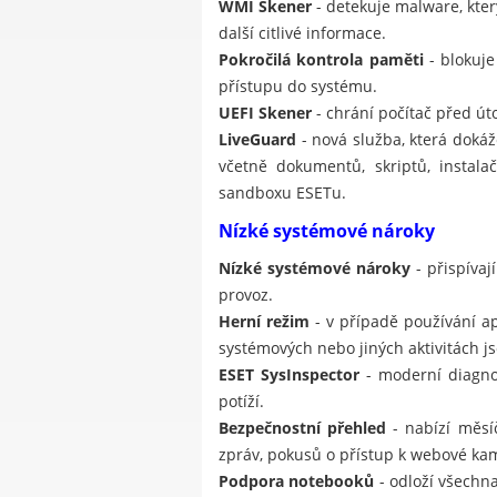
WMI Skener
- detekuje malware, kt
další citlivé informace.
Pokročilá kontrola paměti
- blokuje
přístupu do systému.
UEFI Skener
- chrání počítač před út
LiveGuard
- nová služba, která doká
včetně dokumentů, skriptů, instal
sandboxu ESETu.
Nízké systémové nároky
Nízké systémové nároky
- přispívaj
provoz.
Herní režim
- v případě používání a
systémových nebo jiných aktivitách js
ESET SysInspector
- moderní diagnos
potíží.
Bezpečnostní přehled
- nabízí měsí
zpráv, pokusů o přístup k webové ka
Podpora notebooků
- odloží všechna