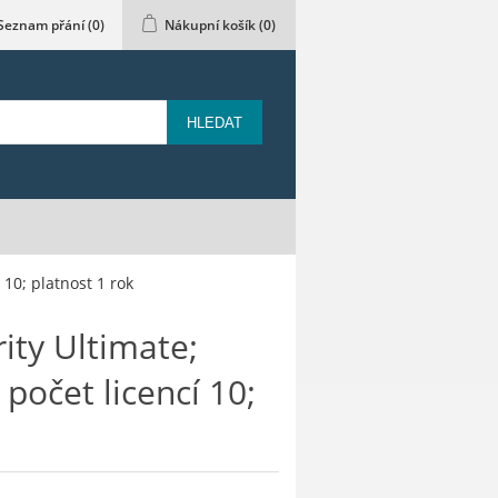
Seznam přání
(0)
Nákupní košík
(0)
HLEDAT
10; platnost 1 rok
ty Ultimate;
 počet licencí 10;