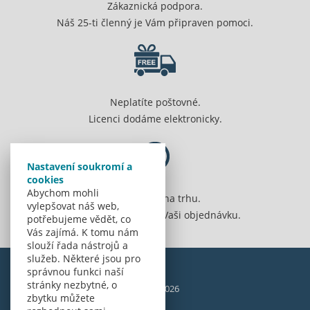
Zákaznická podpora.
Náš 25-ti členný je Vám připraven pomoci.
Neplatíte poštovné.
Licenci dodáme elektronicky.
Nastavení soukromí a
cookies
Abychom mohli
Jsme 20 let na trhu.
vylepšovat náš web,
Spolehlivě vyřídíme Vaši objednávku.
potřebujeme vědět, co
Vás zajímá. K tomu nám
slouží řada nástrojů a
služeb. Některé jsou pro
správnou funkci naší
stránky nezbytné, o
© Amenit Software Solutions, 1998 - 2026
zbytku můžete
Powered by
nopCommerce