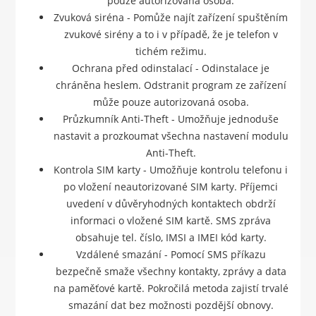
pouze autorizovaná osoba.
Zvuková siréna - Pomůže najít zařízení spuštěním
zvukové sirény a to i v případě, že je telefon v
tichém režimu.
Ochrana před odinstalací - Odinstalace je
chráněna heslem. Odstranit program ze zařízení
může pouze autorizovaná osoba.
Průzkumník Anti-Theft - Umožňuje jednoduše
nastavit a prozkoumat všechna nastavení modulu
Anti-Theft.
Kontrola SIM karty - Umožňuje kontrolu telefonu i
po vložení neautorizované SIM karty. Příjemci
uvedení v důvěryhodných kontaktech obdrží
informaci o vložené SIM kartě. SMS zpráva
obsahuje tel. číslo, IMSI a IMEI kód karty.
Vzdálené smazání - Pomocí SMS příkazu
bezpečně smaže všechny kontakty, zprávy a data
na paměťové kartě. Pokročilá metoda zajistí trvalé
smazání dat bez možnosti pozdější obnovy.