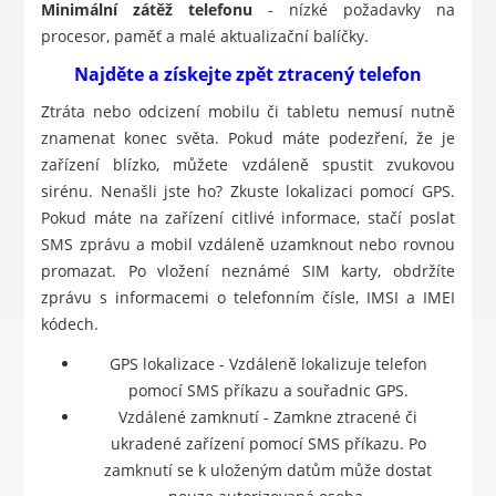
Minimální zátěž telefonu
- nízké požadavky na
procesor, paměť a malé aktualizační balíčky.
Najděte a získejte zpět ztracený telefon
Ztráta nebo odcizení mobilu či tabletu nemusí nutně
znamenat konec světa. Pokud máte podezření, že je
zařízení blízko, můžete vzdáleně spustit zvukovou
sirénu. Nenašli jste ho? Zkuste lokalizaci pomocí GPS.
Pokud máte na zařízení citlivé informace, stačí poslat
SMS zprávu a mobil vzdáleně uzamknout nebo rovnou
promazat. Po vložení neznámé SIM karty, obdržíte
zprávu s informacemi o telefonním čísle, IMSI a IMEI
kódech.
GPS lokalizace - Vzdáleně lokalizuje telefon
pomocí SMS příkazu a souřadnic GPS.
Vzdálené zamknutí - Zamkne ztracené či
ukradené zařízení pomocí SMS příkazu. Po
zamknutí se k uloženým datům může dostat