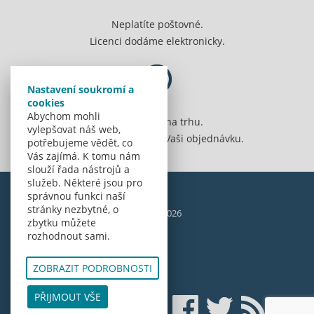
Neplatíte poštovné.
Licenci dodáme elektronicky.
Nastavení soukromí a
cookies
Abychom mohli
Jsme 20 let na trhu.
vylepšovat náš web,
Spolehlivě vyřídíme Vaši objednávku.
potřebujeme vědět, co
Vás zajímá. K tomu nám
slouží řada nástrojů a
služeb. Některé jsou pro
správnou funkci naší
stránky nezbytné, o
© Amenit Software Solutions, 1998 - 2026
zbytku můžete
Powered by
nopCommerce
rozhodnout sami.
ZOBRAZIT PODROBNOSTI
PŘIJMOUT VŠE