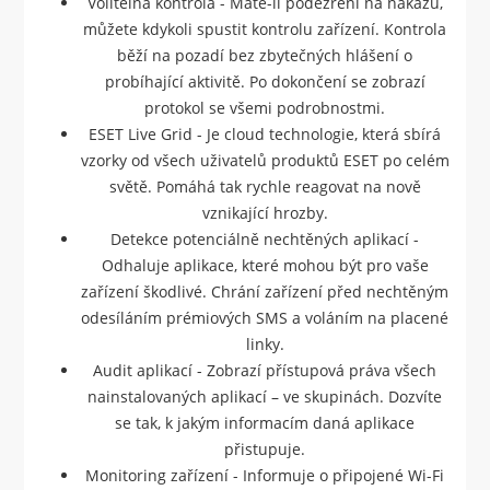
Volitelná kontrola - Máte-li podezření na nákazu,
můžete kdykoli spustit kontrolu zařízení. Kontrola
běží na pozadí bez zbytečných hlášení o
probíhající aktivitě. Po dokončení se zobrazí
protokol se všemi podrobnostmi.
ESET Live Grid - Je cloud technologie, která sbírá
vzorky od všech uživatelů produktů ESET po celém
světě. Pomáhá tak rychle reagovat na nově
vznikající hrozby.
Detekce potenciálně nechtěných aplikací -
Odhaluje aplikace, které mohou být pro vaše
zařízení škodlivé. Chrání zařízení před nechtěným
odesíláním prémiových SMS a voláním na placené
linky.
Audit aplikací - Zobrazí přístupová práva všech
nainstalovaných aplikací – ve skupinách. Dozvíte
se tak, k jakým informacím daná aplikace
přistupuje.
Monitoring zařízení - Informuje o připojené Wi-Fi