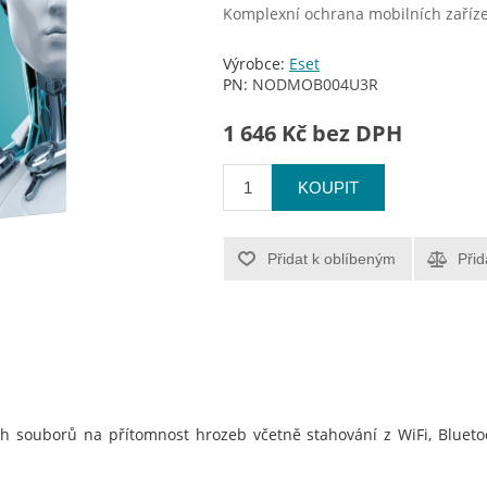
Komplexní ochrana mobilních zaříz
Výrobce:
Eset
PN:
NODMOB004U3R
1 646 Kč bez DPH
KOUPIT
Přidat k oblíbeným
Přid
h souborů na přítomnost hrozeb včetně stahování z WiFi, Bluetoo