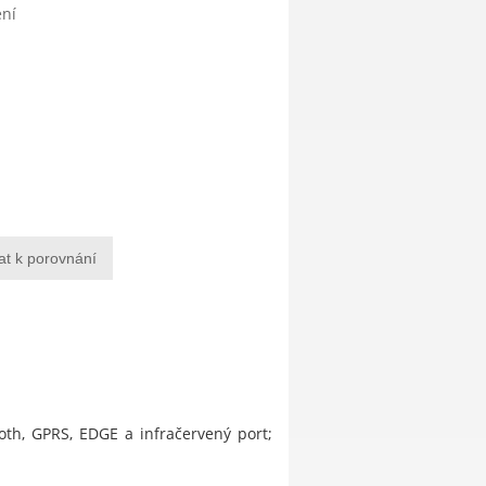
ení
at k porovnání
th, GPRS, EDGE a infračervený port;