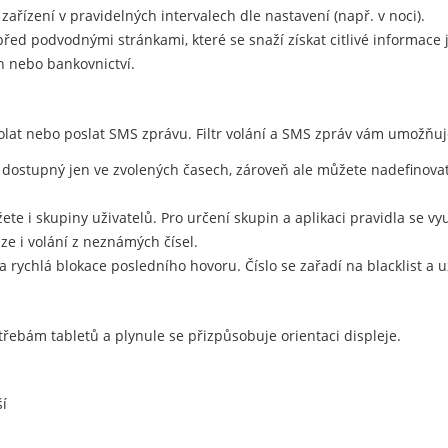
 zařízení v pravidelných intervalech dle nastavení (např. v noci).
ed podvodnými stránkami, které se snaží získat citlivé informace j
h nebo bankovnictví.
at nebo poslat SMS zprávu. Filtr volání a SMS zpráv vám umožňuje 
 dostupný jen ve zvolených časech, zároveň ale můžete nadefinova
te i skupiny uživatelů. Pro určení skupin a aplikaci pravidla se využ
lze i volání z neznámých čísel.
 a rychlá blokace posledního hovoru. Číslo se zařadí na blacklist 
třebám tabletů a plynule se přizpůsobuje orientaci displeje.
í