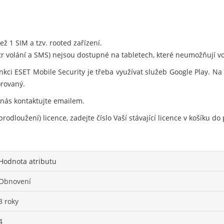
ž 1 SIM a tzv. rooted zařízení.
ltr volání a SMS) nejsou dostupné na tabletech, které neumožňují vo
nkci ESET Mobile Security je třeba využívat služeb Google Play. N
orovaný.
 nás kontaktujte emailem.
rodloužení) licence, zadejte číslo Vaší stávající licence v košíku 
Hodnota atributu
Obnovení
3 roky
4