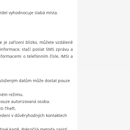
videl vyhodnocuje slabá místa.
 je zařízení blízko, můžete vzdáleně
 informace, stačí poslat SMS zprávu a
formacemi o telefonním čísle, IMSI a
k uloženým datům může dostat pouze
ichém režimu.
pouze autorizovaná osoba.
i-Theft.
uvedení v důvěryhodných kontaktech
vé kartě. Pokročilá metoda zajistí