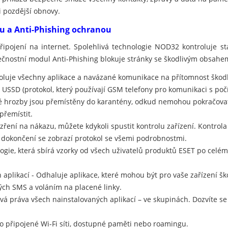
i pozdější obnovy.
ou a Anti-Phishing ochranou
připojení na internet. Spolehlivá technologie NOD32 kontroluje 
ečnostní modul Anti-Phishing blokuje stránky se škodlivým obsahe
oluje všechny aplikace a navázané komunikace na přítomnost škodl
 USSD (protokol, který používají GSM telefony pro komunikaci s počí
 hrozby jsou přemístěny do karantény, odkud nemohou pokračovat 
řemístit.
ezření na nákazu, můžete kdykoli spustit kontrolu zařízení. Kontrol
Po dokončení se zobrazí protokol se všemi podrobnostmi.
ologie, která sbírá vzorky od všech uživatelů produktů ESET po celé
aplikací - Odhaluje aplikace, které mohou být pro vaše zařízení šk
ch SMS a voláním na placené linky.
pová práva všech nainstalovaných aplikací – ve skupinách. Dozvíte s
 o připojené Wi-Fi síti, dostupné paměti nebo roamingu.