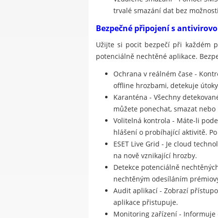
trvalé smazání dat bez možnost
Bezpečné připojení s antivirov
Užijte si pocit bezpečí při každém 
potenciálně nechtěné aplikace. Bezp
Ochrana v reálném čase - Kontr
offline hrozbami, detekuje útoky
Karanténa - Všechny detekované
můžete ponechat, smazat nebo p
Volitelná kontrola - Máte-li pod
hlášení o probíhající aktivitě. 
ESET Live Grid - Je cloud techn
na nově vznikající hrozby.
Detekce potenciálně nechtěných 
nechtěným odesíláním prémiový
Audit aplikací - Zobrazí přístu
aplikace přistupuje.
Monitoring zařízení - Informuje