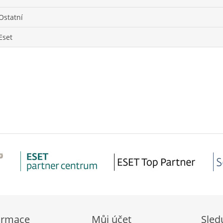
Ostatní
Eset
ormace
Můj účet
Sled