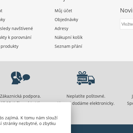
Novi
at
Můj účet
nky
Objednávky
sledy navštívené
Adresy
kty k porovnání
Nákupní košík
 produkty
Seznam přání
Zákaznická podpora.
Neplatíte poštovné.
áš 25-ti členný je Vám
Licenci dodáme elektronicky.
Sp
připraven pomoci.
ás zajímá. K tomu nám slouží
í stránky nezbytné, o zbytku