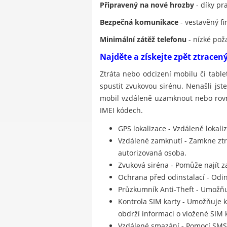
Připravený na nové hrozby
- díky pr
Bezpečná komunikace
- vestavěný fi
Minimální zátěž telefonu
- nízké pož
Najděte a získejte zpět ztracen
Ztráta nebo odcizení mobilu či tabl
spustit zvukovou sirénu. Nenašli jst
mobil vzdáleně uzamknout nebo rovno
IMEI kódech.
GPS lokalizace - Vzdáleně lokal
Vzdálené zamknutí - Zamkne zt
autorizovaná osoba.
Zvuková siréna - Pomůže najít za
Ochrana před odinstalací - Odi
Průzkumník Anti-Theft - Umožňu
Kontrola SIM karty - Umožňuje k
obdrží informaci o vložené SIM k
Vzdálené smazání - Pomocí SMS 