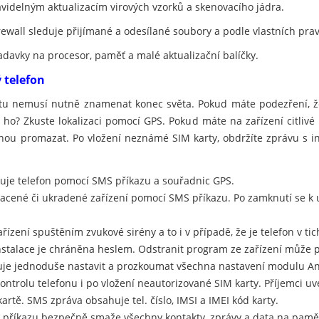
avidelným aktualizacím virových vzorků a skenovacího jádra.
rewall sleduje přijímané a odesílané soubory a podle vlastních pra
adavky na procesor, paměť a malé aktualizační balíčky.
ý telefon
etu nemusí nutně znamenat konec světa. Pokud máte podezření, že
e ho? Zkuste lokalizaci pomocí GPS. Pokud máte na zařízení citlivé
u promazat. Po vložení neznámé SIM karty, obdržíte zprávu s in
izuje telefon pomocí SMS příkazu a souřadnic GPS.
racené či ukradené zařízení pomocí SMS příkazu. Po zamknutí se 
řízení spuštěním zvukové sirény a to i v případě, že je telefon v t
nstalace je chráněna heslem. Odstranit program ze zařízení může 
je jednoduše nastavit a prozkoumat všechna nastavení modulu Ant
ontrolu telefonu i po vložení neautorizované SIM karty. Příjemci 
artě. SMS zpráva obsahuje tel. číslo, IMSI a IMEI kód karty.
příkazu bezpečně smaže všechny kontakty, zprávy a data na paměťo