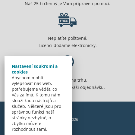
Náš 25-ti členný je Vám připraven pomoci.
Neplatíte poštovné.
Licenci dodáme elektronicky.
Nastavení soukromí a
cookies
Abychom mohli
Jsme 20 let na trhu.
vylepšovat náš web,
Spolehlivě vyřídíme Vaši objednávku.
potřebujeme vědět, co
Vás zajímá. K tomu nám
slouží řada nástrojů a
služeb. Některé jsou pro
správnou funkci naší
stránky nezbytné, o
© Amenit Software Solutions, 1998 - 2026
zbytku můžete
Powered by
nopCommerce
rozhodnout sami.