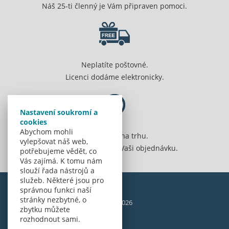
Náš 25-ti členný je Vám připraven pomoci.
Neplatíte poštovné.
Licenci dodáme elektronicky.
Nastavení soukromí a
cookies
Abychom mohli
Jsme 20 let na trhu.
vylepšovat náš web,
Spolehlivě vyřídíme Vaši objednávku.
potřebujeme vědět, co
Vás zajímá. K tomu nám
slouží řada nástrojů a
služeb. Některé jsou pro
správnou funkci naší
stránky nezbytné, o
© Amenit Software Solutions, 1998 - 2026
zbytku můžete
Powered by
nopCommerce
rozhodnout sami.