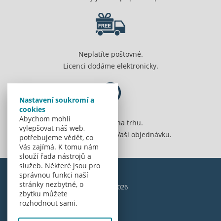
Neplatíte poštovné.
Licenci dodáme elektronicky.
Nastavení soukromí a
cookies
Abychom mohli
Jsme 20 let na trhu.
vylepšovat náš web,
Spolehlivě vyřídíme Vaši objednávku.
potřebujeme vědět, co
Vás zajímá. K tomu nám
slouží řada nástrojů a
služeb. Některé jsou pro
správnou funkci naší
stránky nezbytné, o
© Amenit Software Solutions, 1998 - 2026
zbytku můžete
Powered by
nopCommerce
rozhodnout sami.