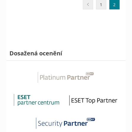
1
2
Dosažená ocenění